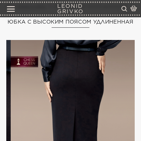
LEONID
брюки и юбки
юбка с высоким поясом удлиненная
GRIVKO
ЮБКА С ВЫСОКИМ ПОЯСОМ УДЛИНЕННАЯ