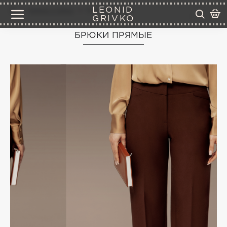
LEONID
брюки и юбки
брюки прямые
GRIVKO
БРЮКИ ПРЯМЫЕ