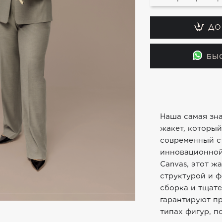
ДО
БЫ
Наша самая зн
жакет, который
современный с
инновационной
Canvas, этот ж
структурой и ф
сборка и тщат
гарантируют п
типах фигур, п