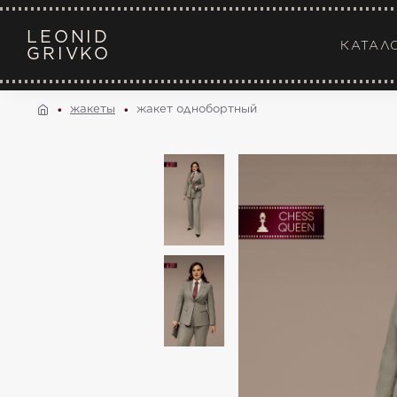
LEONID
КАТАЛ
GRIVKO
жакеты
жакет однобортный