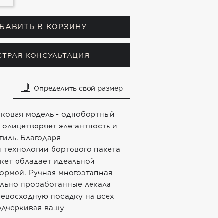
БАВИТЬ В КОРЗИНУ
СТРАЯ КОНСУЛЬТАЦИЯ
Определить свой размер
аковая модель - однобортный
 олицетворяет элегантность и
тиль. Благодаря
 технологии бортового пакета
акет обладает идеальной
ормой. Ручная многоэтапная
ельно проработанные лекала
ревосходную посадку на всех
одчеркивая вашу