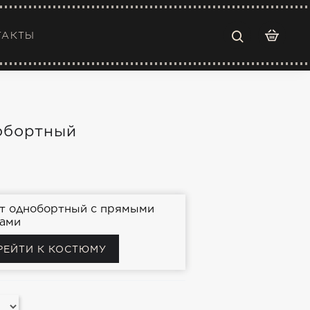
ТАКТЫ
обортный
т однобортный с прямыми
ами
РЕЙТИ К КОСТЮМУ