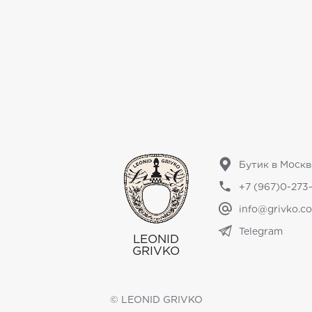
Бутик в Москв
+7 (967)0-273
info@grivko.c
ы
Telegram
LEONID
GRIVKO
© LEONID GRIVKO