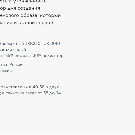
ть и утонченность.
ор для создания
елового образа, который
ание и оставит яркое
днобортный TKK230 - JK-0010
светло серый
ь, 35% вискоза, 30% полиэстер
тва: Россия
Россия
представлены в 40-56 в двух
 а также на заказ от 58 до 64.