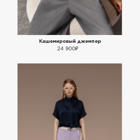
Кашемировый джемпер
24 900₽