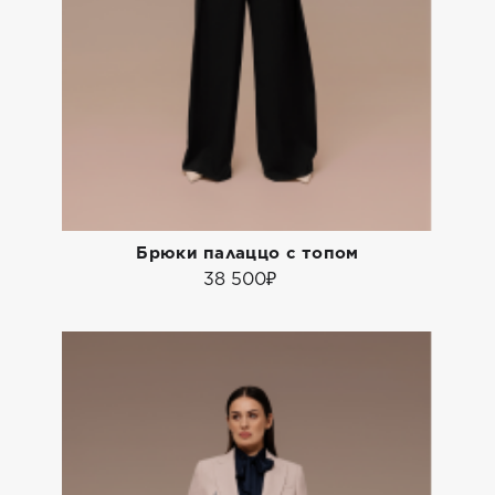
Брюки палаццо с топом
38 500₽