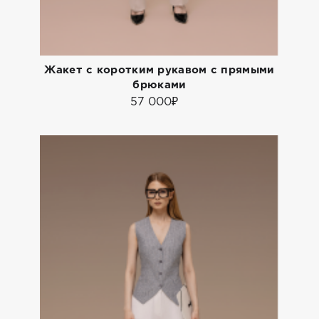
Жакет с коротким рукавом с прямыми
брюками
57 000₽