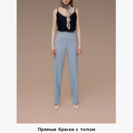
Прямые брюки с топом