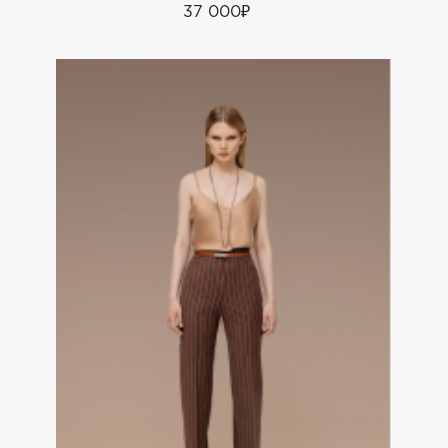
37 000₽