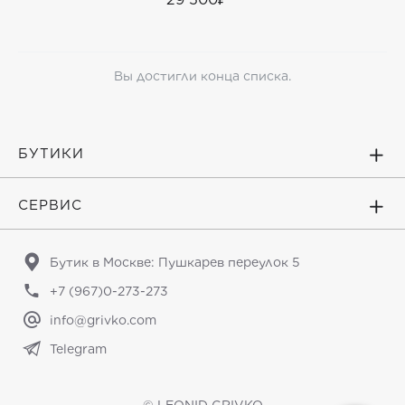
Вы достигли конца списка.
БУТИКИ
СЕРВИС
Бутик в Москве: Пушкарев переулок 5
+7 (967)0-273-273
info@grivko.com
Telegram