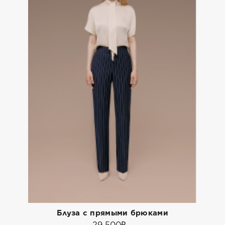
Блуза с прямыми брюками
29 500₽