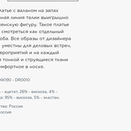
латье с валаном на запах
нная линия талии выигрышно
енскую фигуру. Такое платье
 смотреться как отдельный
оба. Все образы от дизайнера
 уместны для деловых встреч,
мероприятий и на каждый
я тонкой и струящиеся ткани
омфортное в носке.
KK190 - DR0010
 - ацетат, 26% - вискоза, 4% -
: 95% - вискоза, 5% - эластан.
тва: Россия
Россия