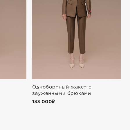
Однобортный жакет с
Б
зауженными брюками
2
133 000₽