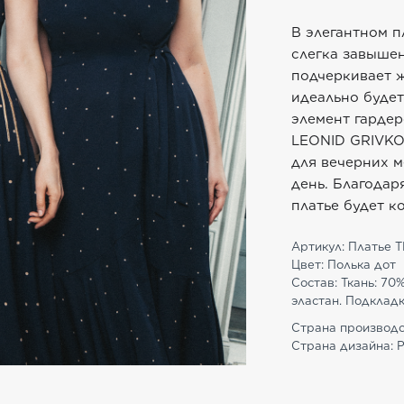
В элегантном п
слегка завыше
подчеркивает ж
идеально будет
элемент гардер
LEONID GRIVKO
для вечерних 
день. Благодар
платье будет к
Артикул: Платье T
Цвет: Полька дот
Состав: Ткань: 70%
эластан. Подкладка
Страна производс
Страна дизайна: 