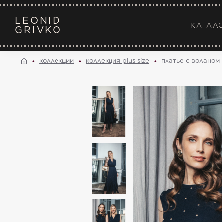
LEONID
КАТАЛ
GRIVKO
коллекции
коллекция plus size
платье с воланом