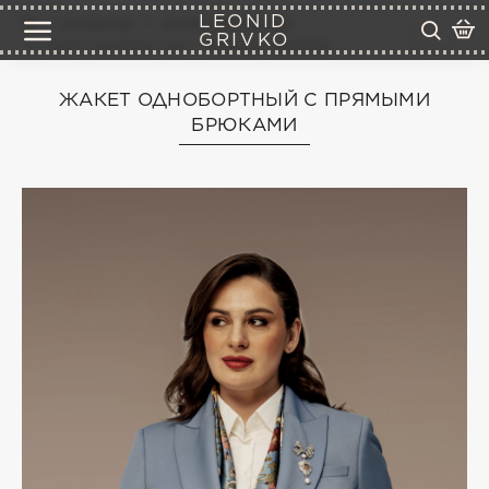
LEONID
коллекции
коллекция plus size
GRIVKO
жакет однобортный с прямыми брюками
ЖАКЕТ ОДНОБОРТНЫЙ С ПРЯМЫМИ
БРЮКАМИ