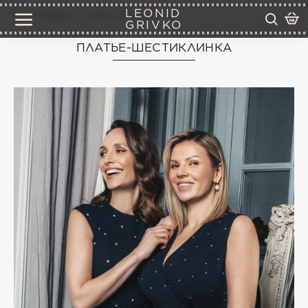
LEONID
платья
платье-шестиклинка
GRIVKO
ПЛАТЬЕ-ШЕСТИКЛИНКА