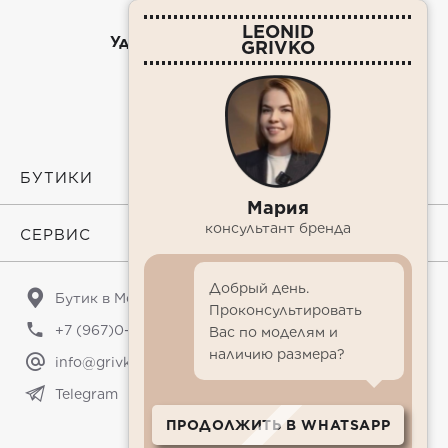
LEONID
Удлиненное платье-смокинг
GRIVKO
65 000₽
БУТИКИ
Мария
консультант бренда
СЕРВИС
Добрый день.
Бутик в Москве: Пушкарев переулок 5
Проконсультировать
+7 (967)0-273-273
Вас по моделям и
наличию размера?
info@grivko.com
Telegram
ПРОДОЛЖИТЬ В WHATSAPP