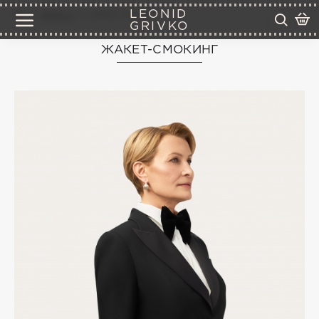
LEONID
жакеты
жакет-смокинг
GRIVKO
ЖАКЕТ-СМОКИНГ