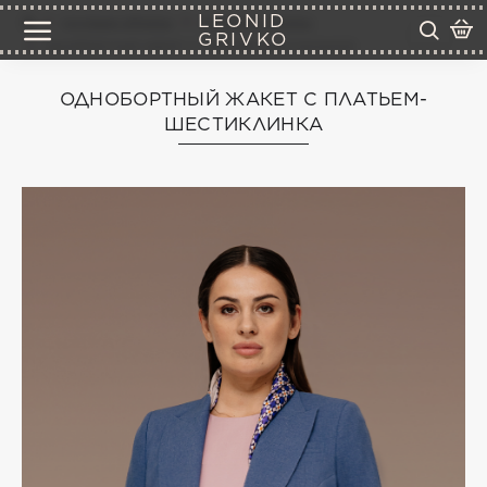
LEONID
готовые образы
деловые образы
GRIVKO
однобортный жакет с платьем-шестиклинка
ОДНОБОРТНЫЙ ЖАКЕТ С ПЛАТЬЕМ-
ШЕСТИКЛИНКА