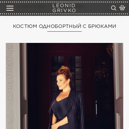
LEONID
готовые образы
вечерние образы
GRIVKO
костюм однобортный с брюками
КОСТЮМ ОДНОБОРТНЫЙ С БРЮКАМИ