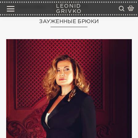
LEONID
брюки и юбки
зауженные брюки
GRIVKO
ЗАУЖЕННЫЕ БРЮКИ