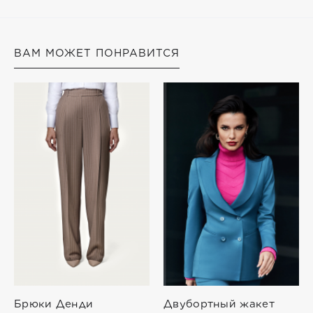
ВАМ МОЖЕТ ПОНРАВИТСЯ
ртный жакет
Платье на бретелях
Брюки п