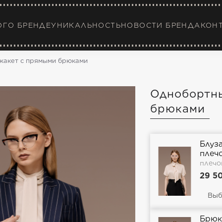
ОГ
О БРЕНДЕ
УНИКАЛЬНОСТЬ
НОВОСТИ БРЕНДА
КОН
жакет с прямыми брюками
Однобортн
брюками
Блуз
плеч
плечо
29 5
Брюк