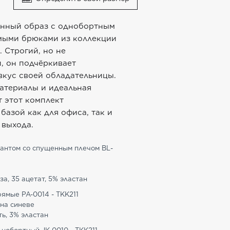
анный образ с однобортным
мыми брюками из коллекции
 Строгий, но не
, он подчёркивает
вкус своей обладательницы.
атериалы и идеальная
 этот комплект
базой как для офиса, так и
 выхода.
бантом со спущенным плечом BL-
за, 35 ацетат, 5% эластан
ямые PA-0014 - TKK211
 на синеве
ь, 3% эластан