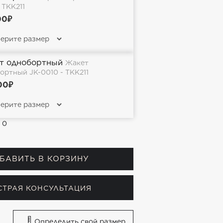
 TKK211
00₽
т однобортный
Жакет
ортный JK-0010 - TKK211
00₽
:
0
БАВИТЬ В КОРЗИНУ
СТРАЯ КОНСУЛЬТАЦИЯ
Определить свой размер