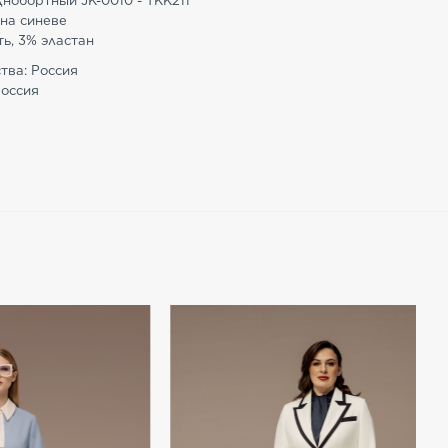
нобортный JK-0010 - TKK211
 на синеве
ь, 3% эластан
тва: Россия
Россия