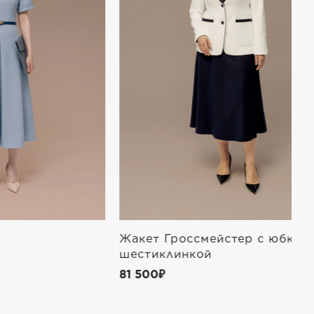
Жакет Гроссмейстер с юбкой-
Б
шестиклинкой
4
81 500₽