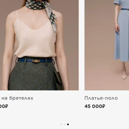
етелях
Платье-поло
45 000₽