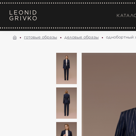
LEONID
КАТАЛ
GRIVKO
готовые образы
деловые образы
однобортный 