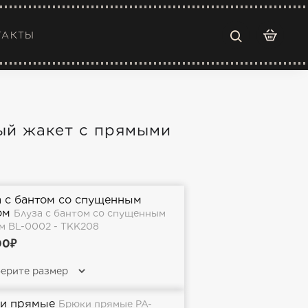
ТАКТЫ
ый жакет с прямыми
а с бантом со спущенным
ом
Блуза с бантом со спущенным
м BL-0002 - TKK208
00₽
и прямые
Брюки прямые PA-